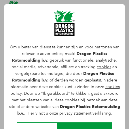
DRAGON PLASTICS NL
KONDIGT MET TROTS EEN
Om u beter van dienst te kunnen zijn en voor het tonen van
NIEUWE SAMENWERKING
relevante advertenties, maakt
Dragon Plastics
AAN MET ECOPIXEL ITALIË.
Rotomoulding b.v.
gebruik van functionele, analytische,
social media, advertentie, affiliate en tracking
cookies
en
vergelijkbare technologie, die door
Dragon Plastics
Binnen deze samenwerking zullen wij
Rotomoulding b.v.
of derden worden geplaatst. Nadere
producten vervaardigen met ECOPIXEL-
informatie over deze cookies kunt u vinden in onze
cookies
policy
. Door op "Ik ga akkoord" te klikken, gaat u akkoord
materialen en optreden als leverancier van
met het plaatsen van al deze cookies bij bezoek aan deze
ECOPIXEL-materialen binnen de Benelux.
site of andere websites van
Dragon Plastics Rotomoulding
b.v.
. Hier vindt u onze
privacy statement
verklaring.