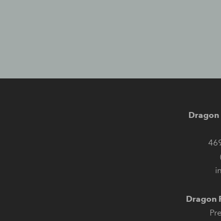
Dragon 
46
i
Dragon P
Pr