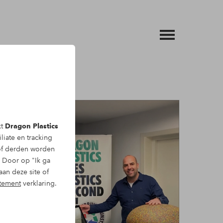
kt
Dragon Plastics
liate en tracking
f derden worden
. Door op "Ik ga
aan deze site of
atement
verklaring.