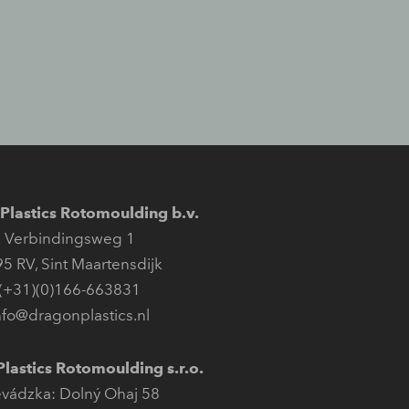
Plastics Rotomoulding b.v.
Verbindingsweg 1
95 RV
,
Sint Maartensdijk
(+31)(0)166-663831
nfo@dragonplastics.nl
lastics Rotomoulding s.r.o.
evádzka: Dolný Ohaj 58