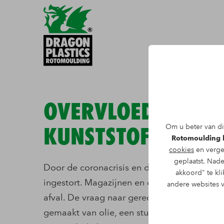
OVERVLOED AAN
Om u beter van di
KUNSTSTOFRECYCL
Rotomoulding b
cookies
en verge
geplaatst. Nade
Door de coronacrisis en de lage olieprijs is
akkoord" te kli
ingestort. Magazijnen en opslagplaatsen pui
andere websites 
afval. De vraag naar gerecycled plastic is g
gemaakt van olie, een stuk goedkoper zijn 