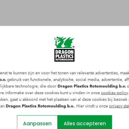
enst te kunnen zijn en voor het tonen van relevante advertenties, maa
AAT
.v.
gebruik van functionele, analytische, social media, advertentie, affi
lijkbare technologie, die door
Dragon Plastics Rotomoulding b.v.
o
re informatie over deze cookies kunt u vinden in onze
cookies policy
 de markt voor kunststofrecyclaat volledig
kken, gaat u akkoord met het plaatsen van al deze cookies bij bezoek 
len uit met duizenden zakken plastic
van
Dragon Plastics Rotomoulding b.v.
. Hier vindt u onze
privacy st
edaald omdat virgin kunststoffen,
geworden. Recyclers kunnen hierdoor hun
Aanpassen
Alles accepteren