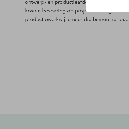
ontwerp- en productieafdeling zorgt voor e
kosten besparing op projecten kan garander
productiewerkwijze neer die binnen het bud