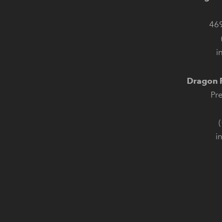
46
i
Dragon P
Pr
i