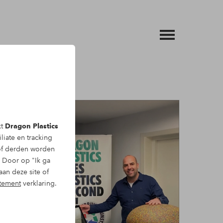
kt
Dragon Plastics
liate en tracking
f derden worden
. Door op "Ik ga
aan deze site of
atement
verklaring.