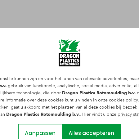
ONS PROJECT IN
enst te kunnen zijn en voor het tonen van relevante advertenties, maa
.v.
gebruik van functionele, analytische, social media, advertentie, affi
lijkbare technologie, die door
Dragon Plastics Rotomoulding b.v.
o
re informatie over deze cookies kunt u vinden in onze
cookies policy
ulaire projecten voor themaparken,
kken, gaat u akkoord met het plaatsen van al deze cookies bij bezoek 
e diverse organisaties binnen de
van
Dragon Plastics Rotomoulding b.v.
. Hier vindt u onze
privacy st
ntwerp en productie onderscheidt hen in
uropa. Het directe contact tussen
Aanpassen
Alles accepteren