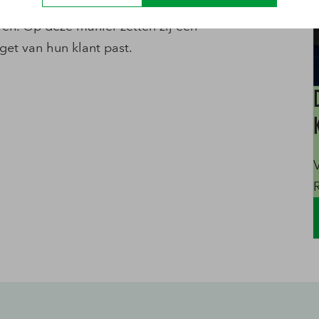
en efficiënte samenwerking die de nodige
en. Op deze manier zetten zij een
get van hun klant past.