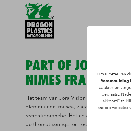
PART OF JORA VISI
Om u beter van di
NIMES FRANKRIJK
Rotomoulding b
cookies
en verge
geplaatst. Nade
Het team van
Jora Vision
realiseert spectac
akkoord" te kli
dierentuinen, musea, waterparken en overig
andere websites 
recreatiebranche. Het unieke aanbod van o
de thematiserings- en recreatiebranche in E