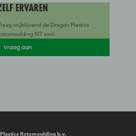
ZELF ERVAREN
raag vrijblijvend de Dragon Plastics
Rotomoulding KIT aan!
Vraag aan
Plastics Rotomoulding b.v.