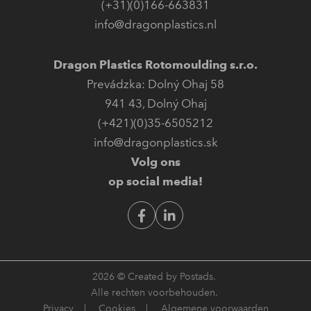
(+31)(0)166-663831
info@dragonplastics.nl
Dragon Plastics Rotomoulding s.r.o.
Prevádzka: Dolný Ohaj 58
941 43
,
Dolný Ohaj
(+421)(0)35-6505212
info@dragonplastics.sk
Volg ons
op social media!
2026 ©
Created by Postads
.
Alle rechten voorbehouden.
Privacy
|
Cookies
|
Algemene voorwaarden