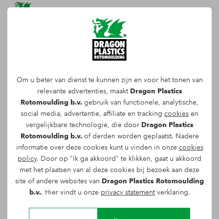
PART OF VAN WEST
KOELTECHNIEK'S KOELERS
Om u beter van dienst te kunnen zijn en voor het tonen van
relevante advertenties, maakt
Dragon Plastics
Van West Koeltechniek bv
. is een koeltechnisch
Rotomoulding b.v.
gebruik van functionele, analytische,
productiebedrijf gespecialiseerd in het
social media, advertentie, affiliate en tracking
cookies
en
vergelijkbare technologie, die door
Dragon Plastics
oplossen van koeltechnische problemen. Zij
Rotomoulding b.v.
of derden worden geplaatst. Nadere
ontwikkelen en assembleren koelers onder
informatie over deze cookies kunt u vinden in onze
cookies
eigen label.
policy
. Door op "Ik ga akkoord" te klikken, gaat u akkoord
met het plaatsen van al deze cookies bij bezoek aan deze
site of andere websites van
Dragon Plastics Rotomoulding
b.v.
. Hier vindt u onze
privacy statement
verklaring.